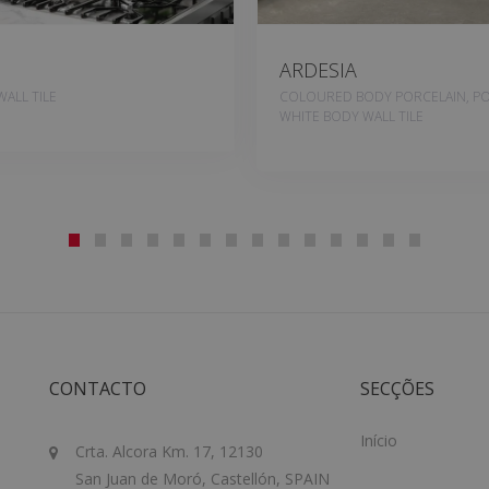
ARDESIA
ALL TILE
COLOURED BODY PORCELAIN, PO
WHITE BODY WALL TILE
CONTACTO
SECÇÕES
Início
Crta. Alcora Km. 17, 12130
San Juan de Moró, Castellón, SPAIN