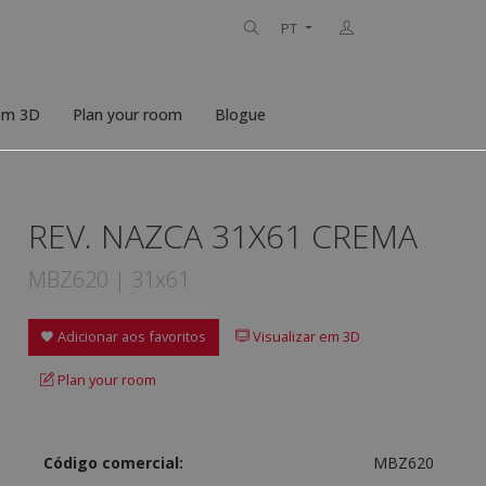
PT
 em 3D
Plan your room
Blogue
REV. NAZCA 31X61 CREMA
MBZ620 | 31x61
Adicionar aos favoritos
Visualizar em 3D
Plan your room
Código comercial:
MBZ620