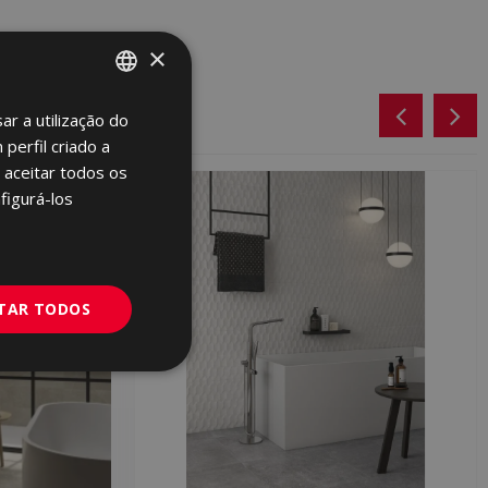
×
ar a utilização do
SPANISH
perfil criado a
ENGLISH
 aceitar todos os
FRENCH
figurá-los
GERMAN
PORTUGUESE
ITAR TODOS