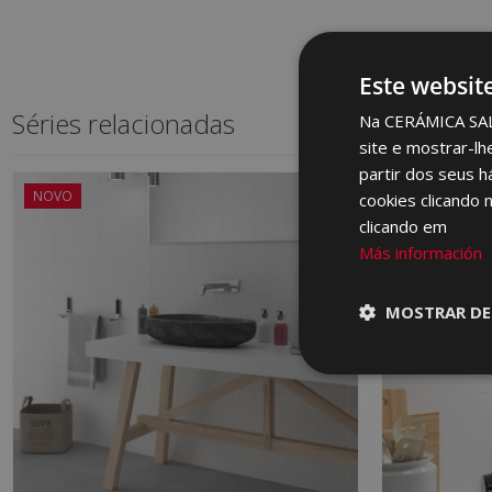
Este websit
Séries relacionadas
Na CERÁMICA SALON
site e mostrar-lh
partir dos seus h
NOVO
cookies clicando 
clicando em
Más información
MOSTRAR DE