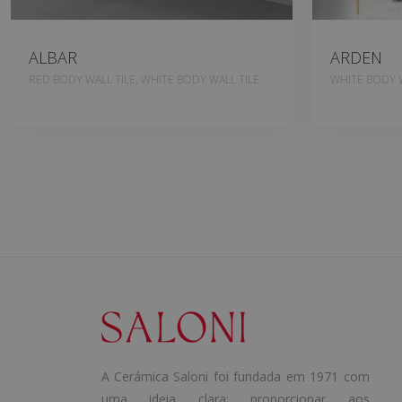
ALBAR
ARDEN
RED BODY WALL TILE, WHITE BODY WALL TILE
WHITE BODY W
A Cerámica Saloni foi fundada em 1971 com
uma ideia clara: proporcionar aos