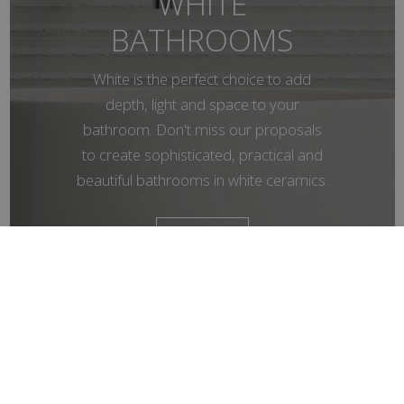
WHITE
BATHROOMS
White is the perfect choice to add
depth, light and space to your
bathroom. Don't miss our proposals
to create sophisticated, practical and
beautiful bathrooms in white ceramics.
Ver