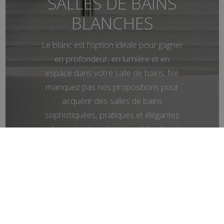
SALLES DE BAINS
BLANCHES
Le blanc est l'option idéale pour gagner
en profondeur, en lumière et en
espace dans votre salle de bains. Ne
manquez pas nos propositions pour
acquérir des salles de bains
sophistiquées, pratiques et élégantes
arborant notre céramique blanche et
choisissez celle qui vous plaît le plus.
Voir