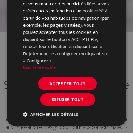
et vous montrer des publicités liées à vos
GERMAN
préférences en fonction d'un profil créé à
PORTUGUESE
partir de vos habitudes de navigation (par
exemple, les pages visitées). Vous
pouvez accepter tous les cookies en
cliquant sur le bouton « ACCEPTER »,
refuser leur utilisation en cliquant sur «
Rejeter » ou les configurer en cliquant sur
« Configurer »
Más información
SALONI, votre magasin de
ACCEPTER TOUT
céramique
REFUSER TOUT
AFFICHER LES DÉTAILS
Chez Saloni, nous fabriquons des céramiques depuis 50
ans. Innovation et design pour offrir aux consommateurs