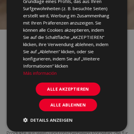
Grundlage eines Profils, das aus Ihren
PORTUGUESE
Surfgewohnheiten (z. B. besuchte Seiten)
erstellt wird, Werbung im Zusammenhang
mit Ihren Präferenzen anzuzeigen. Sie
können alle Cookies akzeptieren, indem
Sie auf die Schaltfläche „AKZEPTIEREN“
klicken, ihre Verwendung ablehnen, indem
Sie auf „Ablehnen“ klicken, oder sie
konfigurieren, indem Sie auf „Weitere
Informationen“ klicken
Más información
SALONI, Ihr
ALLE AKZEPTIEREN
Keramikgeschäft
ALLE ABLEHNEN
Wir bei Saloni sind seit 50 Jahren Keramikhersteller und
DETAILS ANZEIGEN
bieten den Verbrauchern durch Innovation und Design
Produkte aus weiß- und rotscherbigem Porzellan, die für