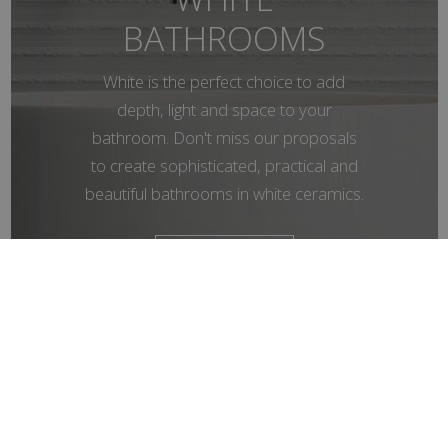
BATHROOMS
White is the perfect choice to add
depth, light and space to your
bathroom. Don't miss our proposals
to create sophisticated, practical and
beautiful bathrooms in white ceramics.
Anzeigen