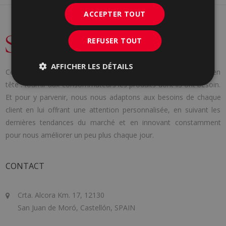
ACCEPTER TOUT
REFUSER TOUT
AFFICHER LES DÉTAILS
Cerámica Saloni a été fondée en 1971 avec une idée claire en
tête : fournir aux consommateurs les produits dont ils ont besoin.
Et pour y parvenir, nous nous adaptons aux besoins de chaque
client en lui offrant une attention personnalisée, en suivant les
dernières tendances du marché et en innovant constamment
pour nous améliorer un peu plus chaque jour.
CONTACT
Crta. Alcora Km. 17, 12130
San Juan de Moró, Castellón, SPAIN