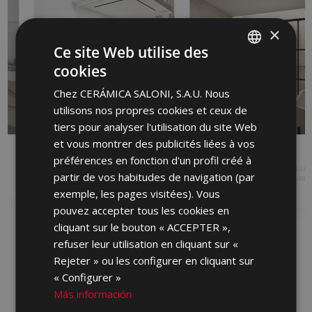
×
Ce site Web utilise des
cookies
SPANISH
Chez CERÁMICA SALONI, S.A.U. Nous
ENGLISH
utilisons nos propres cookies et ceux de
FRENCH
tiers pour analyser l'utilisation du site Web
et vous montrer des publicités liées à vos
GERMAN
ARDEN
ARDESIA
préférences en fonction d'un profil créé à
PORTUGUESE
PASTURE BLANCHE
GRÈS CÉRAME COLORÉ DANS LA
partir de vos habitudes de navigation (par
MASSE, GRÈS CÉRAME, PASTURE
BLANCHE
exemple, les pages visitées). Vous
pouvez accepter tous les cookies en
cliquant sur le bouton « ACCEPTER »,
refuser leur utilisation en cliquant sur «
Rejeter » ou les configurer en cliquant sur
« Configurer »
Más información