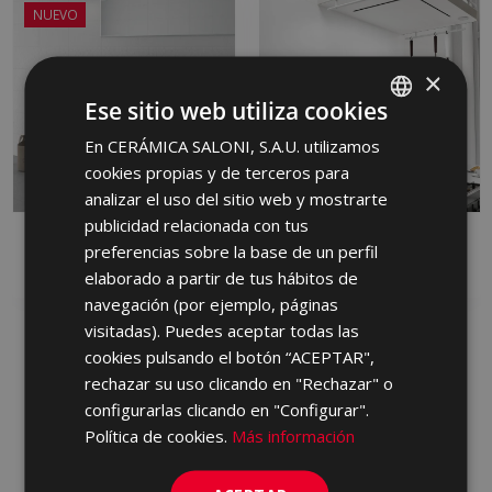
NUEVO
×
Ese sitio web utiliza cookies
En CERÁMICA SALONI, S.A.U. utilizamos
SPANISH
cookies propias y de terceros para
ENGLISH
analizar el uso del sitio web y mostrarte
FRENCH
publicidad relacionada con tus
ALBAR
ARDEN
preferencias sobre la base de un perfil
GERMAN
PASTA ROJA, PASTA BLANCA
PASTA BLANCA
elaborado a partir de tus hábitos de
PORTUGUESE
navegación (por ejemplo, páginas
visitadas). Puedes aceptar todas las
cookies pulsando el botón “ACEPTAR",
rechazar su uso clicando en "Rechazar" o
configurarlas clicando en "Configurar".
Política de cookies.
Más información