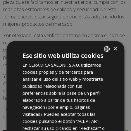
pieza que te facilitamos en nuestra tienda, cumpla con los
más altos estándares de calidad y seguridad. De esta
forma puedes estar seguro de que estás adquiriendo los
mejores productos del mercado.
Por otro lado, esta verificación también abarca el nivel de
resistencia al paso del tiempo, a golpes, rayones o al
×
tránsito intenso. Adicionalmente, la durabilidad de cada
Ese sitio web utiliza cookies
porcelánico también es verificada bajo los más altos
estándares de calidad.
En CERÁMICA SALONI, S.A.U. utilizamos
SPANISH
cookies propias y de terceros para
ENGLISH
Y por supuesto, en SALONI ofrecemos la posibilidad de
analizar el uso del sitio web y mostrarte
combinar suelos con paredes dentro de una misma
FRENCH
publicidad relacionada con tus
colección, ofreciendo una solución homogénea y
preferencias sobre la base de un perfil
GERMAN
harmónica para los baños más elegantes.
elaborado a partir de tus hábitos de
PORTUGUESE
navegación (por ejemplo, páginas
En pocas palabras, nuestros
porcelánicos para baños
visitadas). Puedes aceptar todas las
son la mejor opción y cumplen las más altas exigencias.
cookies pulsando el botón “ACEPTAR",
rechazar su uso clicando en "Rechazar" o