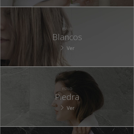
ESTILO
Blancos
Ver
ESTILO
Piedra
Ver