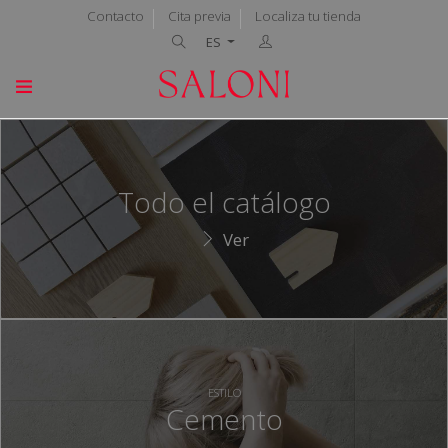
Contacto
Cita previa
Localiza tu tienda
ES
Todo el catálogo
Ver
ESTILO
Cemento