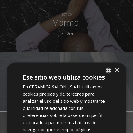
ESTILO
Mármol
Ver
×
ESTILO
Ese sitio web utiliza cookies
Color
En CERÁMICA SALONI, S.A.U. utilizamos
SPANISH
Ver
cookies propias y de terceros para
ENGLISH
analizar el uso del sitio web y mostrarte
FRENCH
publicidad relacionada con tus
preferencias sobre la base de un perfil
GERMAN
elaborado a partir de tus hábitos de
PORTUGUESE
navegación (por ejemplo, páginas