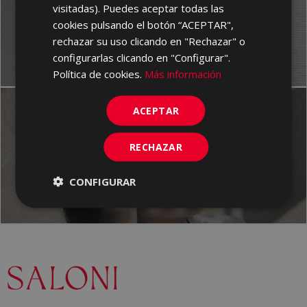
ESTILO
visitadas). Puedes aceptar todas las
Textura
cookies pulsando el botón “ACEPTAR",
rechazar su uso clicando en "Rechazar" o
Ver
configurarlas clicando en "Configurar".
Política de cookies.
Más información
ACEPTAR
ESTILO
RECHAZAR
Pizarra
Ver
CONFIGURAR