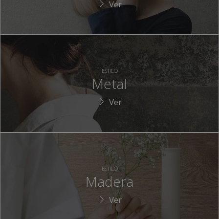
Ver
ESTILO
Metal
Ver
ESTILO
Madera
Ver