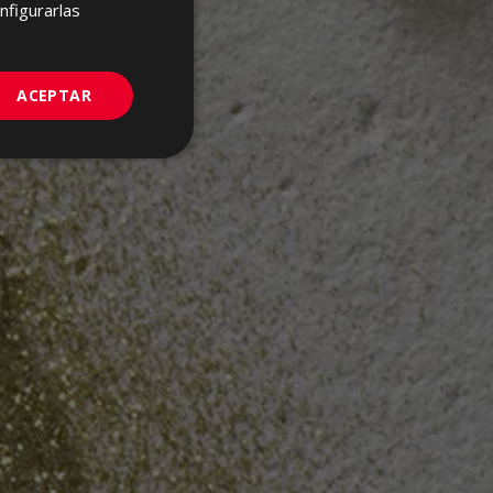
FRENCH
nfigurarlas
GERMAN
PORTUGUESE
ACEPTAR