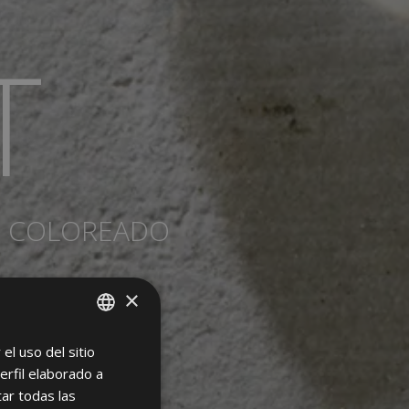
T
O COLOREADO
×
el uso del sitio
SPANISH
erfil elaborado a
ENGLISH
ar todas las