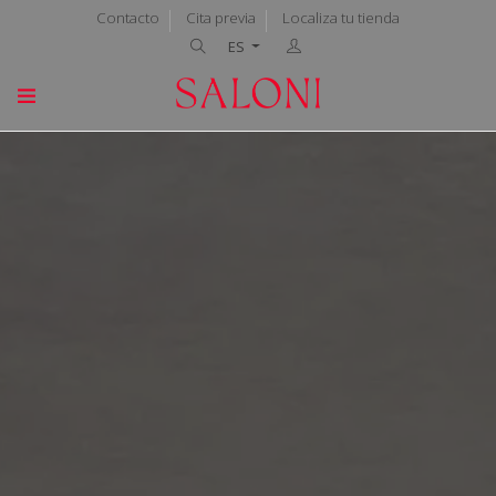
Contacto
Cita previa
Localiza tu tienda
ES