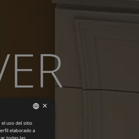
VER
×
el uso del sitio
SPANISH
erfil elaborado a
ENGLISH
ar todas las