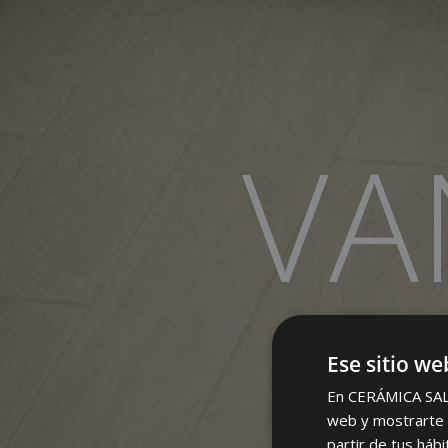
VA
Ese sitio we
En CERÁMICA SALON
web y mostrarte p
partir de tus háb