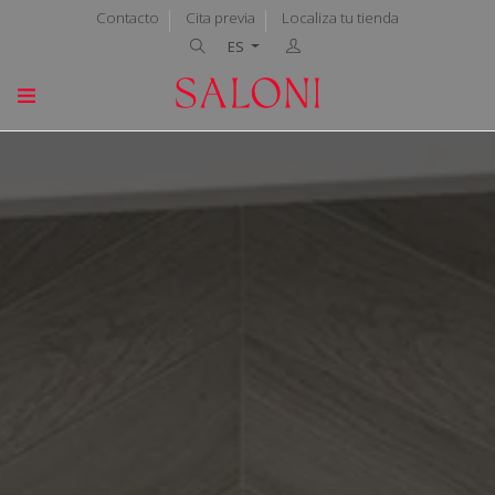
Contacto
Cita previa
Localiza tu tienda
ES