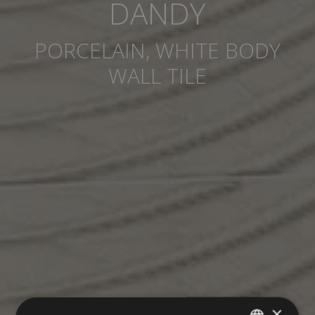
DANDY
PORCELAIN, WHITE BODY
WALL TILE
×