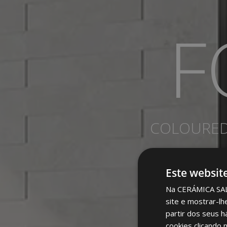
F
COLOURED 
Este websit
Na CERÁMICA SALON
site e mostrar-lh
partir dos seus h
cookies clicando 