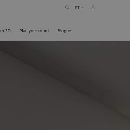
PT
 em 3D
Plan your room
Blogue