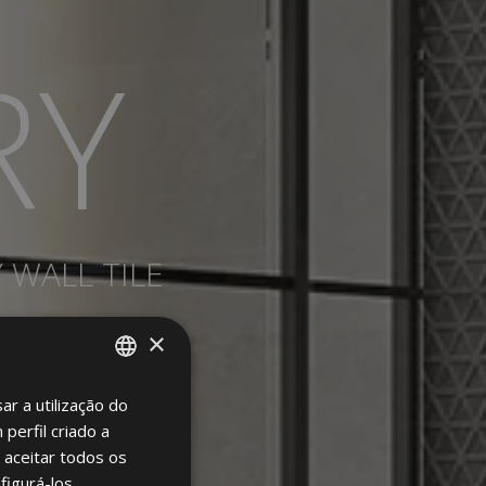
RY
 WALL TILE
×
ar a utilização do
SPANISH
perfil criado a
ENGLISH
 aceitar todos os
FRENCH
figurá-los