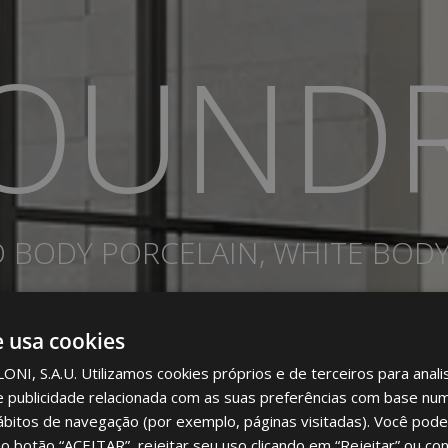
OUND
BODY PORCELAIN, WHITE BODY
e usa cookies
I, S.A.U. Utilizamos cookies próprios e de terceiros para analis
e publicidade relacionada com as suas preferências com base num 
ábitos de navegação (por exemplo, páginas visitadas). Você pode
no botão “ACEITAR”, rejeitar seu uso clicando em “Rejeitar” ou con