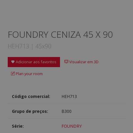
FOUNDRY CENIZA 45 X 90
HEH713 | 45x90
Adicionar aos favoritos
Visualizar em 3D
Plan your room
Código comercial:
HEH713
Grupo de preços:
B300
Série:
FOUNDRY