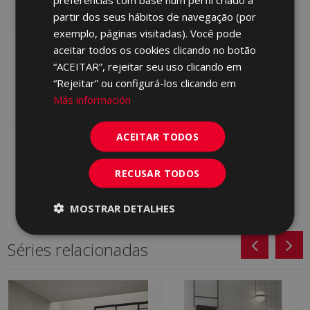
GERMAN
partir dos seus hábitos de navegação (por
PORTUGUESE
exemplo, páginas visitadas). Você pode
COMPASS CENIZA
FOUNDRY GRIS 45 X 90
aceitar todos os cookies clicando no botão
(metric) FOUNDRY 45 X
HEH710 | 45x90
“ACEITAR”, rejeitar seu uso clicando em
90
“Rejeitar” ou configurá-los clicando em
Adicionar aos
HFW713 | 45x90
favoritos
Más información
Adicionar aos
favoritos
ACEITAR TODOS
RECUSAR TODOS
MOSTRAR DETALHES
Séries relacionadas