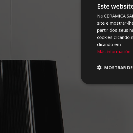
Este websit
Na CERÁMICA SALON
site e mostrar-lh
partir dos seus h
cookies clicando 
clicando em
Más información
MOSTRAR DE