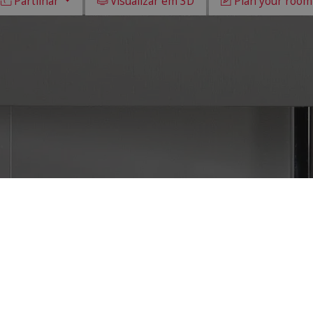
Partilhar
Visualizar em 3D
Plan your room
Todos
30x90