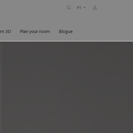
PT
 em 3D
Plan your room
Blogue