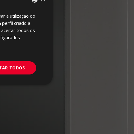
ar a utilização do
SPANISH
perfil criado a
ENGLISH
 aceitar todos os
FRENCH
figurá-los
GERMAN
PORTUGUESE
ITAR TODOS