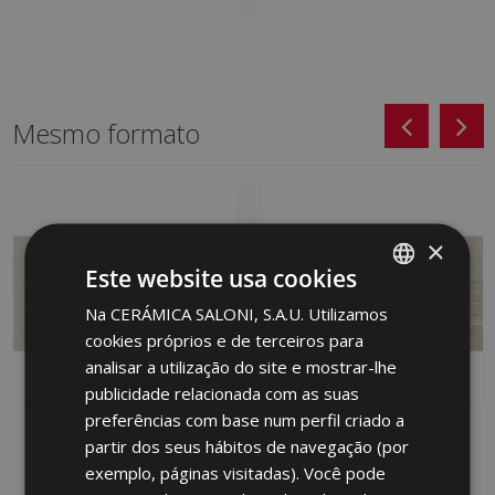
Mesmo formato
×
Este website usa cookies
Na CERÁMICA SALONI, S.A.U. Utilizamos
SPANISH
cookies próprios e de terceiros para
ENGLISH
analisar a utilização do site e mostrar-lhe
FRENCH
publicidade relacionada com as suas
preferências com base num perfil criado a
GERMAN
MOVE MARFIL (PB) 31 X
SHAKE BEIGE (PB) 31 X
partir dos seus hábitos de navegação (por
61
61
PORTUGUESE
exemplo, páginas visitadas). Você pode
MBD670 | 31x61
MBF610 | 31x61