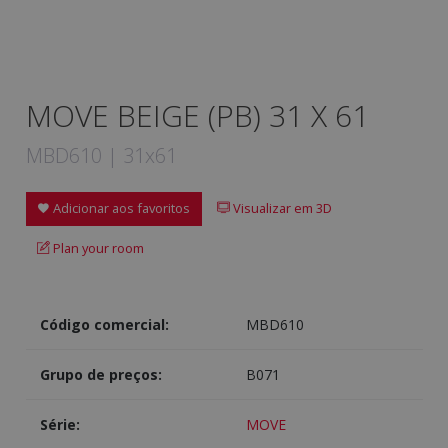
MOVE BEIGE (PB) 31 X 61
MBD610 | 31x61
Adicionar aos favoritos
Visualizar em 3D
Plan your room
Código comercial:
MBD610
Grupo de preços:
B071
Série:
MOVE