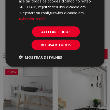
aceitar todos os cookies clicando no botão
Adicionar aos
Adicionar aos
“ACEITAR”, rejeitar seu uso clicando em
favoritos
favoritos
“Rejeitar” ou configurá-los clicando em
Más información
ACEITAR TODOS
RECUSAR TODOS
Séries relacionadas
MOSTRAR DETALHES
NOVO