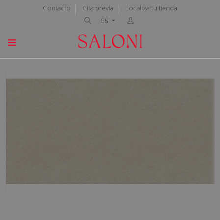
Contacto
Cita previa
Localiza tu tienda
ES