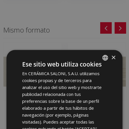
Mismo formato
×
Ese sitio web utiliza cookies
En CERÁMICA SALONI, S.A.U. utilizamos
SPANISH
cookies propias y de terceros para
ENGLISH
analizar el uso del sitio web y mostrarte
FRENCH
publicidad relacionada con tus
preferencias sobre la base de un perfil
GERMAN
elaborado a partir de tus hábitos de
MOVE MARFIL (PB) 31 X
SHAKE BEIGE (PB) 31 X
PORTUGUESE
61
61
navegación (por ejemplo, páginas
MBD670 | 31x61
MBF610 | 31x61
visitadas). Puedes aceptar todas las
cookies pulsando el botón “ACEPTAR",