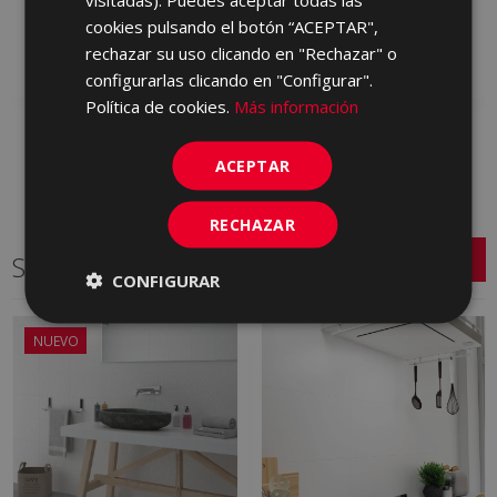
MBD710 | 31x61
MBD670 | 31x61
cookies pulsando el botón “ACEPTAR",
rechazar su uso clicando en "Rechazar" o
Añadir a favoritos
Añadir a favoritos
configurarlas clicando en "Configurar".
Política de cookies.
Más información
ACEPTAR
RECHAZAR
Series relacionadas
CONFIGURAR
NUEVO