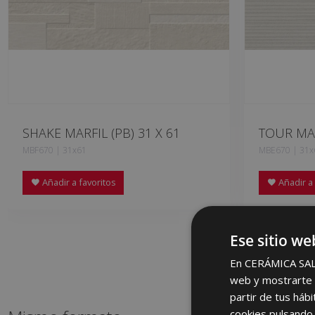
SHAKE MARFIL (PB) 31 X 61
TOUR MAR
MBF670 | 31x61
MBE670 | 31x
Añadir a favoritos
Añadir a 
Ese sitio we
En CERÁMICA SALON
web y mostrarte p
partir de tus háb
cookies pulsando 