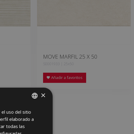
MOVE MARFIL 25 X 50
S0001933 | 25x50
Añadir a favoritos
×
el uso del sitio
SPANISH
erfil elaborado a
ENGLISH
ar todas las
FRENCH
nfigurarlas