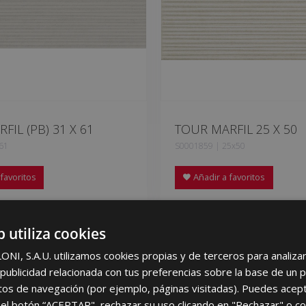
FIL (PB) 31 X 61
TOUR MARFIL 25 X 50
61
S0001859 | 25x50
favoritos
Añadir a favoritos
b utiliza cookies
I, S.A.U. utilizamos cookies propias y de terceros para analizar 
ublicidad relacionada con tus preferencias sobre la base de un p
itos de navegación (por ejemplo, páginas visitadas). Puedes acept
el botón “ACEPTAR", rechazar su uso clicando en "Rechazar" o co