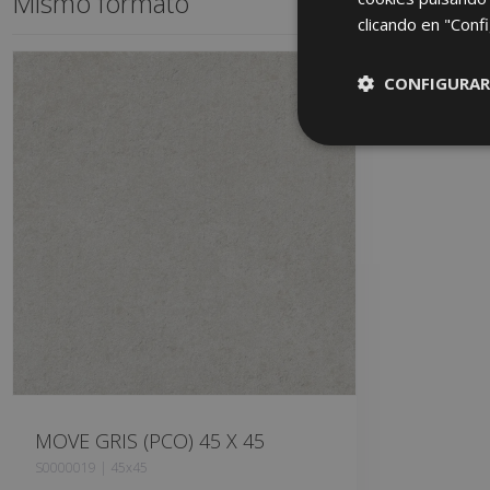
Mismo formato
clicando en "Confi
CONFIGURAR
MOVE GRIS (PCO) 45 X 45
S0000019 | 45x45