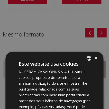
Mesmo formato
×
Este website usa cookies
Na CERÁMICA SALONI, S.A.U. Utilizamos
SPANISH
cookies próprios e de terceiros para
ENGLISH
analisar a utilização do site e mostrar-lhe
FRENCH
publicidade relacionada com as suas
preferências com base num perfil criado a
GERMAN
WAY BLANCO RG 30 X
partir dos seus hábitos de navegação (por
WAY GRIS RG 30 X 90
PORTUGUESE
90
exemplo, páginas visitadas). Você pode
KDY710 | 30x90