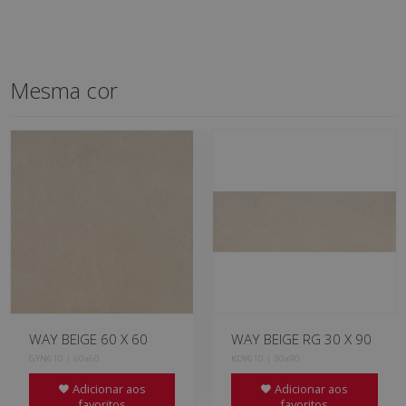
Mesma cor
WAY BEIGE 60 X 60
WAY BEIGE RG 30 X 90
GYN610 | 60x60
KDY610 | 30x90
Adicionar aos
Adicionar aos
favoritos
favoritos