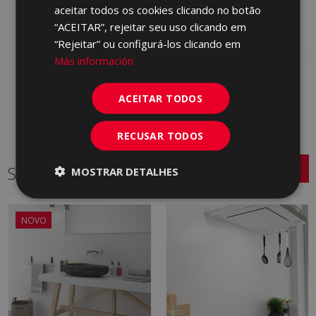
KDY500 | 30x90
aceitar todos os cookies clicando no botão
Adicionar aos
“ACEITAR”, rejeitar seu uso clicando em
Adicionar aos
favoritos
favoritos
“Rejeitar” ou configurá-los clicando em
Más información
ACEITAR TODOS
RECUSAR TODOS
Séries relacionadas
MOSTRAR DETALHES
NOVO