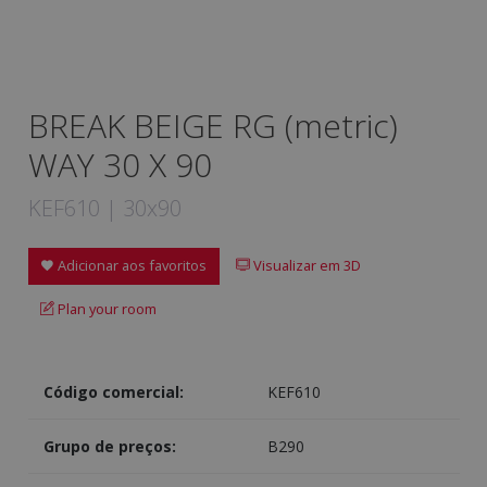
BREAK BEIGE RG (metric)
WAY 30 X 90
KEF610 | 30x90
Adicionar aos favoritos
Visualizar em 3D
Plan your room
Código comercial:
KEF610
Grupo de preços:
B290