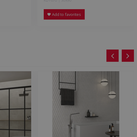
KDY670 | 30x90
Add to favorites