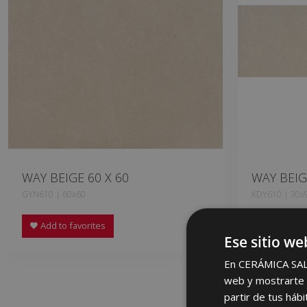
WAY BEIGE 60 X 60
WAY BEIG
GYN610 | 60x60
KDY610 | 30x
Add to favorites
Add to fa
Ese sitio we
En CERÁMICA SALON
web y mostrarte p
partir de tus háb