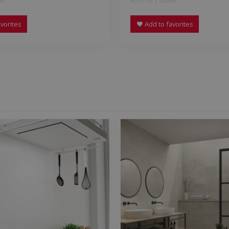
90
KDY710 | 30x90
vorites
Add to favorites