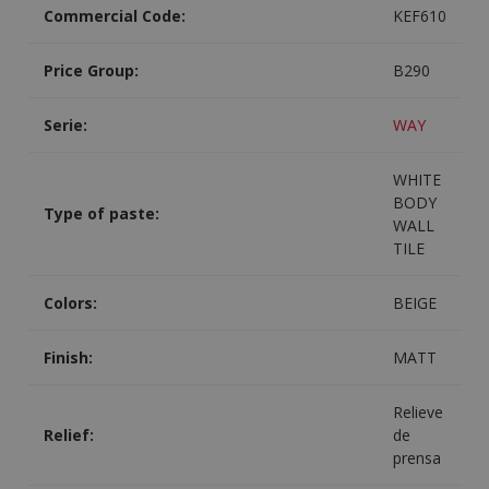
Commercial Code:
KEF610
Price Group:
B290
Serie:
WAY
WHITE
BODY
Type of paste:
WALL
TILE
Colors:
BEIGE
Finish:
MATT
Relieve
Relief:
de
prensa