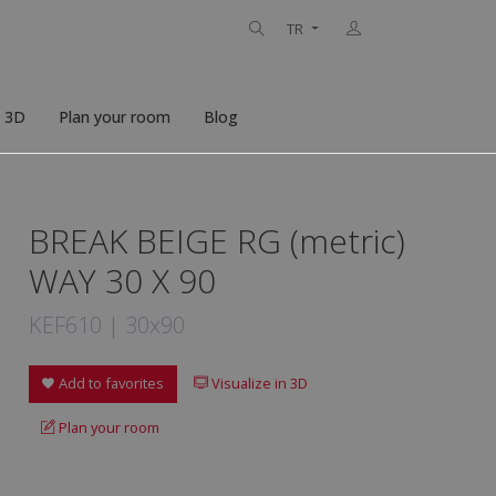
TR
n 3D
Plan your room
Blog
BREAK BEIGE RG (metric)
WAY 30 X 90
KEF610 | 30x90
Add to favorites
Visualize in 3D
Plan your room