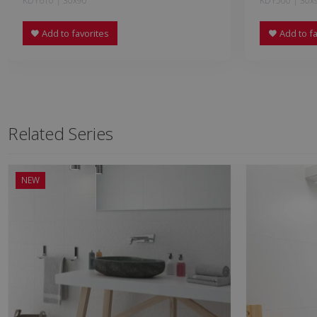
KDY610 | 30x90
KDY500 | 30x
Add to favorites
Add to fa
Related Series
NEW