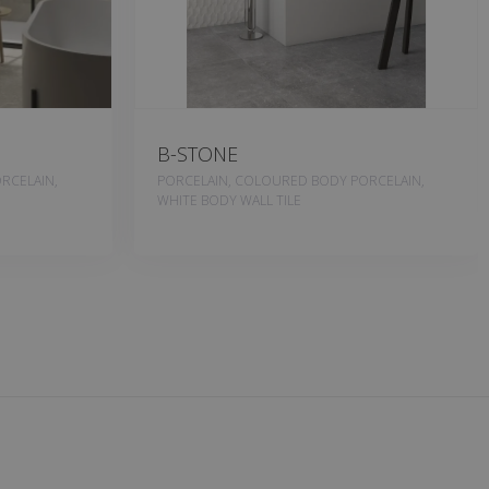
B-STONE
RCELAIN,
PORCELAIN, COLOURED BODY PORCELAIN,
WHITE BODY WALL TILE