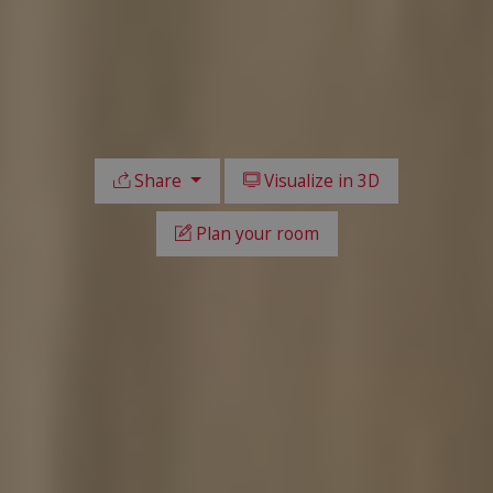
Share
Visualize in 3D
Plan your room