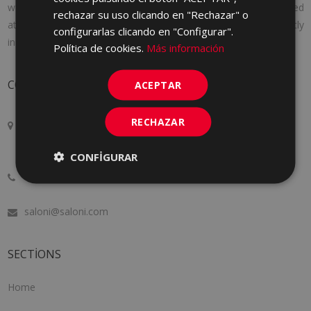
we adapt to the needs of each client, offering personalized
rechazar su uso clicando en "Rechazar" o
attention, following the latest market trends and constantly
configurarlas clicando en "Configurar".
innovating to improve a little more every day.
Política de cookies.
Más información
CONTACT
ACEPTAR
RECHAZAR
Crta. Alcora Km. 17, 12130
San Juan de Moró, Castellón, SPAIN
CONFIGURAR
+34 964 34 34 34
saloni@saloni.com
SECTIONS
Home