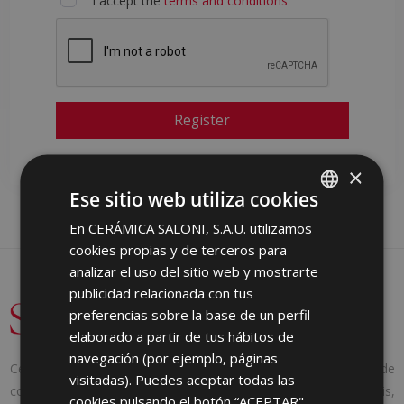
I accept the
terms and conditions
Register
×
Ese sitio web utiliza cookies
En CERÁMICA SALONI, S.A.U. utilizamos
SPANISH
cookies propias y de terceros para
ENGLISH
analizar el uso del sitio web y mostrarte
FRENCH
publicidad relacionada con tus
preferencias sobre la base de un perfil
GERMAN
elaborado a partir de tus hábitos de
PORTUGUESE
navegación (por ejemplo, páginas
Cerámica Saloni was founded in 1971 with a clear idea: to provide
visitadas). Puedes aceptar todas las
consumers with the products they needed. And to achieve this,
cookies pulsando el botón “ACEPTAR",