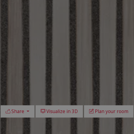
Share
Visualize in 3D
Plan your room