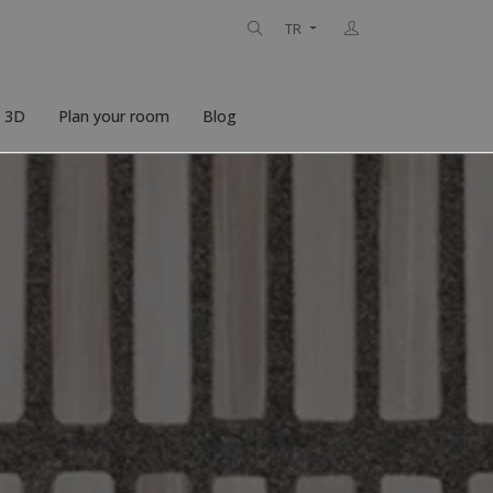
TR
n 3D
Plan your room
Blog