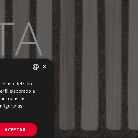
TA
×
el uso del sitio
SPANISH
erfil elaborado a
ENGLISH
ar todas las
FRENCH
nfigurarlas
GERMAN
PORTUGUESE
ACEPTAR