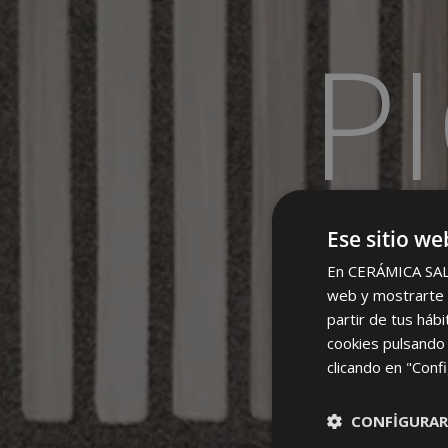
P
Ese sitio we
En CERÁMICA SALON
web y mostrarte p
partir de tus háb
cookies pulsando 
clicando en "Confi
CONFIGURAR