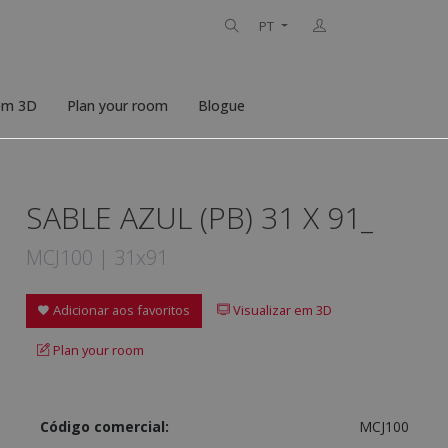
PT
 em 3D
Plan your room
Blogue
SABLE AZUL (PB) 31 X 91_
MCJ100 | 31x91
Adicionar aos favoritos
Visualizar em 3D
Plan your room
Código comercial:
MCJ100