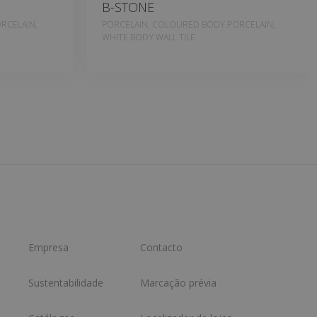
B-STONE
RCELAIN,
PORCELAIN, COLOURED BODY PORCELAIN,
WHITE BODY WALL TILE
Empresa
Contacto
Sustentabilidade
Marcação prévia