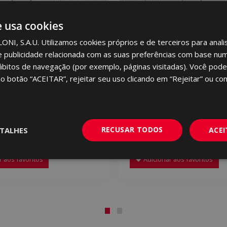
e usa cookies
I, S.A.U. Utilizamos cookies próprios e de terceiros para analis
e publicidade relacionada com as suas preferências com base num 
ábitos de navegação (por exemplo, páginas visitadas). Você pode
no botão “ACEITAR”, rejeitar seu uso clicando em “Rejeitar” ou con
APHIC BLANCO (PB) 31
SABLE GRAPHIC MARFIL
X 91
RECUSAR TODOS
TALHES
ACE
91
MCL670 | 31x91
 aos favoritos
Adicionar aos favoritos