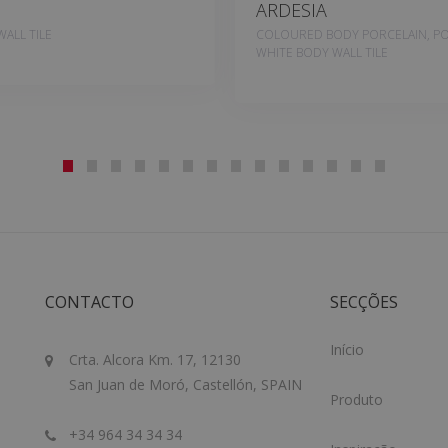
ARDESIA
ALL TILE
COLOURED BODY PORCELAIN, PO
WHITE BODY WALL TILE
CONTACTO
SECÇÕES
Início
Crta. Alcora Km. 17, 12130
San Juan de Moró, Castellón, SPAIN
Produto
+34 964 34 34 34