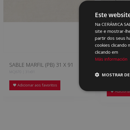
Este websit
Na CERÁMICA SALON
site e mostrar-lh
partir dos seus h
cookies clicando 
clicando em
Más información
SABLE MARFIL (PB) 31 X 91
SABLE GR
X 91
MCJ670 | 31x91
MOSTRAR DE
MCL500 | 31x
Adicionar aos favoritos
Adicionar