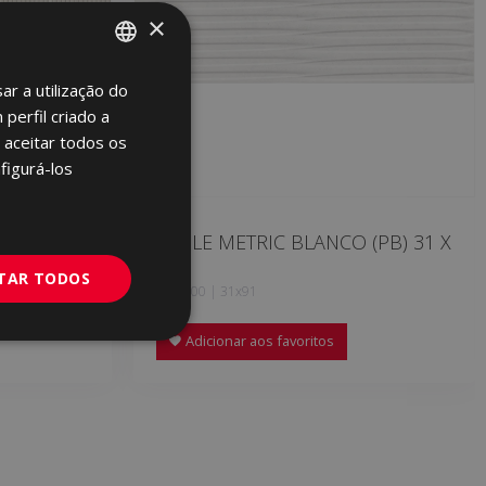
×
ar a utilização do
SPANISH
perfil criado a
ENGLISH
 aceitar todos os
FRENCH
figurá-los
GERMAN
PORTUGUESE
 (PB) 31
SABLE METRIC BLANCO (PB) 31 X
91
ITAR TODOS
MCK500 | 31x91
Adicionar aos favoritos