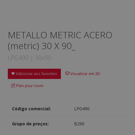
METALLO METRIC ACERO
(metric) 30 X 90_
LPG490 | 30x90
Adicionar aos favoritos
Visualizar em 3D
Plan your room
Código comercial:
LPG490
Grupo de preços:
B290