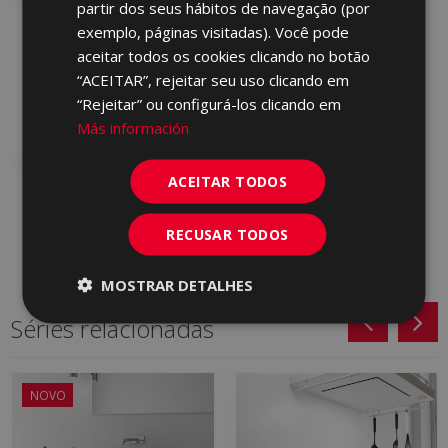
partir dos seus hábitos de navegação (por
PORTUGUESE
METALLO BLANCO 30 X
METALLO METRIC
exemplo, páginas visitadas). Você pode
90
BEIGE (metric) 30 X 90
aceitar todos os cookies clicando no botão
LPF500 | 30x90
LPG610 | 30x90
“ACEITAR”, rejeitar seu uso clicando em
“Rejeitar” ou configurá-los clicando em
Adicionar aos
Adicionar aos
favoritos
favoritos
Más información
ACEITAR TODOS
RECUSAR TODOS
MOSTRAR DETALHES
Séries relacionadas
NOVO