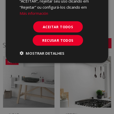
“ACEITAR”, rejeitar seu uso clicando em
Adicionar aos
Adicionar aos
“Rejeitar” ou configurá-los clicando em
favoritos
favoritos
Más información
ACEITAR TODOS
RECUSAR TODOS
Séries relacionadas
MOSTRAR DETALHES
NOVO