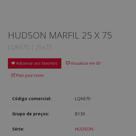
HUDSON MARFIL 25 X 75
LQK670 | 25x75
Adicionar aos favoritos
Visualizar em 3D
Plan your room
Código comercial:
LQK670
Grupo de preços:
B130
Série:
HUDSON