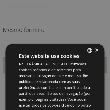
Mesmo formato
×
Este website usa cookies
Na CERÁMICA SALONI, S.A.U. Utilizamos
SPANISH
cookies próprios e de terceiros para
ENGLISH
analisar a utilização do site e mostrar-lhe
FRENCH
publicidade relacionada com as suas
preferências com base num perfil criado a
GERMAN
partir dos seus hábitos de navegação (por
HUDSON BLANCO 25 X
HUDSON METRIC
PORTUGUESE
exemplo, páginas visitadas). Você pode
75
MARFIL (metric) 25 X 75
aceitar todos os cookies clicando no botão
LQK500 | 25x75
LQM670 | 25x75