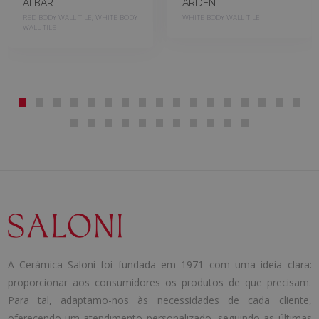
ALBAR
ARDEN
RED BODY WALL TILE, WHITE BODY
WHITE BODY WALL TILE
WALL TILE
A Cerámica Saloni foi fundada em 1971 com uma ideia clara:
proporcionar aos consumidores os produtos de que precisam.
Para tal, adaptamo-nos às necessidades de cada cliente,
oferecendo um atendimento personalizado, seguindo as últimas