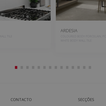
ARDESIA
ALL TILE
COLOURED BODY PORCELAIN, PO
WHITE BODY WALL TILE
CONTACTO
SECÇÕES