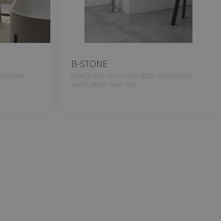
B-STONE
RCELAIN,
PORCELAIN, COLOURED BODY PORCELAIN,
WHITE BODY WALL TILE