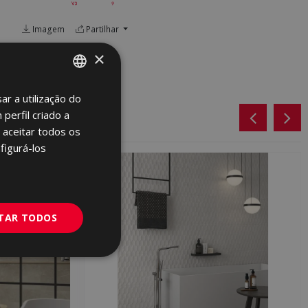
Imagem
Partilhar
×
ar a utilização do
SPANISH
perfil criado a
ENGLISH
 aceitar todos os
FRENCH
figurá-los
GERMAN
PORTUGUESE
ITAR TODOS