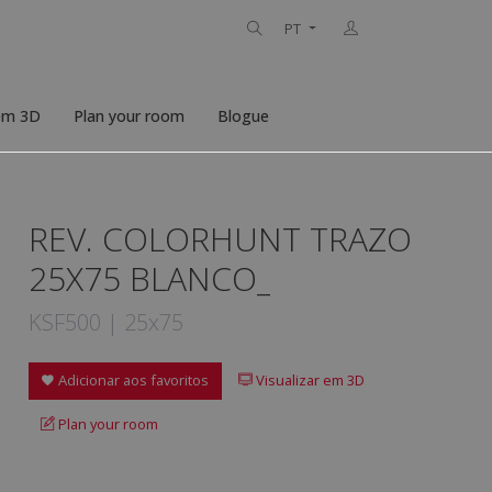
PT
 em 3D
Plan your room
Blogue
REV. COLORHUNT TRAZO
25X75 BLANCO_
KSF500 | 25x75
Adicionar aos favoritos
Visualizar em 3D
Plan your room