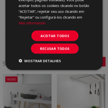
aceitar todos os cookies clicando no botão
INTERIOR MARFIL 25 X
DEDON IRIS 25 X 75
“ACEITAR”, rejeitar seu uso clicando em
75
KQJ990 | 25x75
“Rejeitar” ou configurá-los clicando em
KRD670 | 25x75
Adicionar aos
Más información
Adicionar aos
favoritos
favoritos
ACEITAR TODOS
RECUSAR TODOS
MOSTRAR DETALHES
Séries relacionadas
NOVO