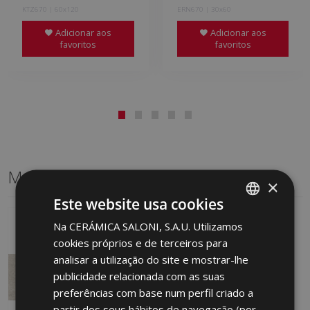
KTZ670 | 60x120
ERN670 | 30x60
Adicionar aos
Adicionar aos
favoritos
favoritos
Mesmo formato
×
Este website usa cookies
Na CERÁMICA SALONI, S.A.U. Utilizamos
SPANISH
cookies próprios e de terceiros para
ENGLISH
analisar a utilização do site e mostrar-lhe
FRENCH
publicidade relacionada com as suas
preferências com base num perfil criado a
GERMAN
partir dos seus hábitos de navegação (por