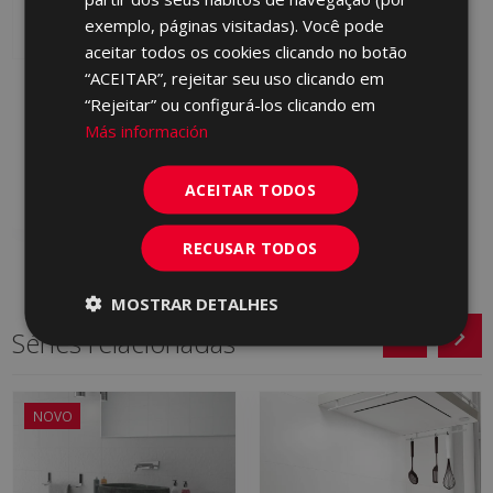
PORTUGUESE
exemplo, páginas visitadas). Você pode
aceitar todos os cookies clicando no botão
“ACEITAR”, rejeitar seu uso clicando em
ARDESIA AVORIO 25 X
“Rejeitar” ou configurá-los clicando em
75
Más información
KSB670 | 25x75
Adicionar aos
favoritos
ACEITAR TODOS
RECUSAR TODOS
MOSTRAR DETALHES
Séries relacionadas
NOVO