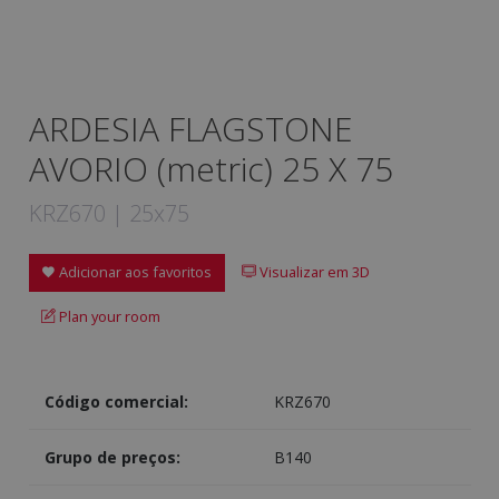
ARDESIA FLAGSTONE
AVORIO (metric) 25 X 75
KRZ670 | 25x75
Adicionar aos favoritos
Visualizar em 3D
Plan your room
Código comercial:
KRZ670
Grupo de preços:
B140