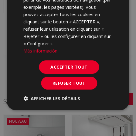
exemple, les pages visitées). Vous
pouvez accepter tous les cookies en
ROCKWELL BLANCO 25
ROCKWELL METRIC
cliquant sur le bouton « ACCEPTER »,
X 50
BLANCO 25 X 50
refuser leur utilisation en cliquant sur «
S0001507 | 25x50
S0001508 | 25x50
Rejeter » ou les configurer en cliquant sur
« Configurer »
Ajouter aux favoris
Ajouter aux favoris
Más información
ACCEPTER TOUT
REFUSER TOUT
AFFICHER LES DÉTAILS
Série connexe
NOUVEAU