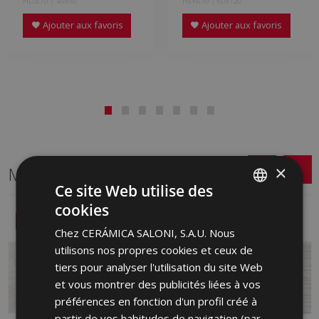
HLL670 | 45x90
HEK670 | 60x120
Ajouter aux favoris
Ajouter aux favoris
×
Même format
Ce site Web utilise des
cookies
SPANISH
NOUVEAU
NOUVEAU
Chez CERÁMICA SALONI, S.A.U. Nous
ENGLISH
utilisons nos propres cookies et ceux de
FRENCH
tiers pour analyser l'utilisation du site Web
et vous montrer des publicités liées à vos
GERMAN
préférences en fonction d'un profil créé à
PORTUGUESE
partir de vos habitudes de navigation (par