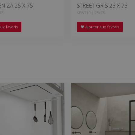
ENIZA 25 X 75
STREET GRIS 25 X 75
75
KPW710 | 25x75
ux favoris
Ajouter aux favoris