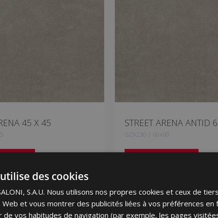
RENA 45 X 45
STREET ARENA ANTID 6
45
GZK230 | 60x60
ux favoris
Ajouter aux favoris
utilise des cookies
ONI, S.A.U. Nous utilisons nos propres cookies et ceux de tier
ite Web et vous montrer des publicités liées à vos préférences en 
tir de vos habitudes de navigation (par exemple, les pages visité