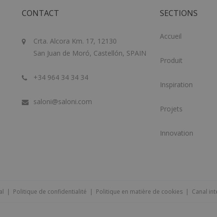
CONTACT
SECTIONS
Accueil
Crta. Alcora Km. 17, 12130
San Juan de Moró, Castellón, SPAIN
Produit
+34 964 34 34 34
Inspiration
saloni@saloni.com
Projets
Innovation
al
|
Politique de confidentialité
|
Politique en matière de cookies
|
Canal int