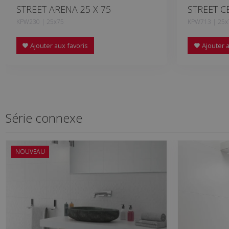
STREET ARENA 25 X 75
STREET C
KPW230 | 25x75
KPW713 | 25x
Ajouter aux favoris
Ajouter a
Série connexe
NOUVEAU