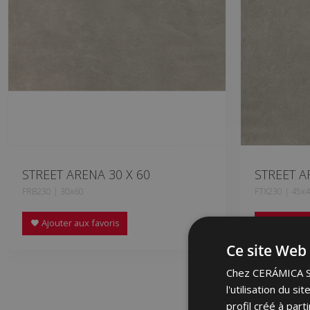
STREET ARENA 30 X 60
STREET A
FRB230 | 30x60
FTX230 | 45x
Ajouter aux favoris
Ajouter a
Ce site Web 
Chez CERÁMICA SAL
l'utilisation du s
profil créé à par