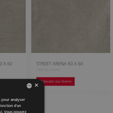
0 X 60
STREET ARENA 60 X 60
HXM230 | 60x60
Ajouter aux favoris
×
s pour analyser
SPANISH
fonction d'un
ENGLISH
es). Vous pouvez