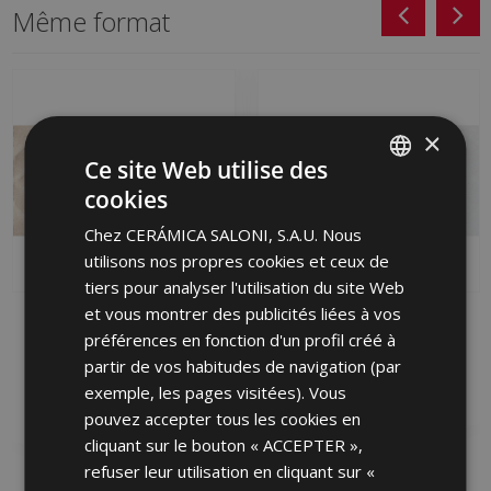
Même format
×
Ce site Web utilise des
cookies
SPANISH
Chez CERÁMICA SALONI, S.A.U. Nous
ENGLISH
utilisons nos propres cookies et ceux de
FRENCH
tiers pour analyser l'utilisation du site Web
et vous montrer des publicités liées à vos
GERMAN
LANE MARFIL (graphic)
WAY BLANCO 30 X 60
WAY 30 X 60
préférences en fonction d'un profil créé à
HGX500 | 30x60
PORTUGUESE
partir de vos habitudes de navigation (par
JQA670 | 30x60
Ajouter aux favoris
exemple, les pages visitées). Vous
Ajouter aux favoris
pouvez accepter tous les cookies en
cliquant sur le bouton « ACCEPTER »,
refuser leur utilisation en cliquant sur «