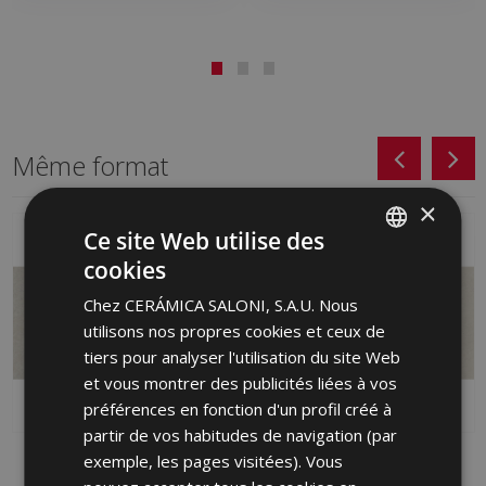
Même format
×
Ce site Web utilise des
cookies
SPANISH
Chez CERÁMICA SALONI, S.A.U. Nous
ENGLISH
utilisons nos propres cookies et ceux de
FRENCH
tiers pour analyser l'utilisation du site Web
et vous montrer des publicités liées à vos
GERMAN
préférences en fonction d'un profil créé à
PORTUGUESE
partir de vos habitudes de navigation (par
MOVE GRIS (PB) 31 X
MOVE MARFIL (PB) 31 X
exemple, les pages visitées). Vous
61
61