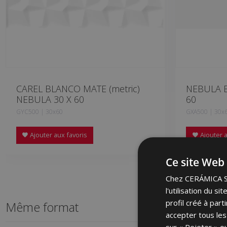
CAREL BLANCO MATE (metric)
NEBULA B
NEBULA 30 X 60
60
GYC500 | 30x60
GXA500 | 30x
Ajouter aux favoris
Ajouter a
Ce site Web 
Chez CERÁMICA SAL
l'utilisation du s
profil créé à par
Même format
accepter tous les
sur « Rejeter » ou