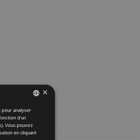
×
s pour analyser
SPANISH
fonction d'un
ENGLISH
es). Vous pouvez
FRENCH
sation en cliquant