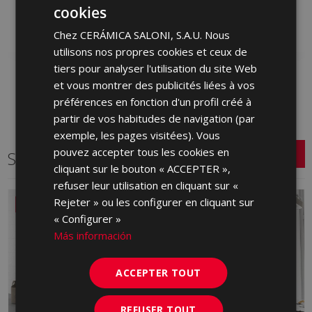
S0001855 | 25x50
S0001866 | 25x50
cookies
SPANISH
Ajouter aux favoris
Ajouter aux favoris
Chez CERÁMICA SALONI, S.A.U. Nous
ENGLISH
utilisons nos propres cookies et ceux de
FRENCH
tiers pour analyser l'utilisation du site Web
et vous montrer des publicités liées à vos
GERMAN
préférences en fonction d'un profil créé à
PORTUGUESE
partir de vos habitudes de navigation (par
exemple, les pages visitées). Vous
pouvez accepter tous les cookies en
Série connexe
cliquant sur le bouton « ACCEPTER »,
refuser leur utilisation en cliquant sur «
Rejeter » ou les configurer en cliquant sur
NOUVEAU
« Configurer »
Más información
ACCEPTER TOUT
REFUSER TOUT