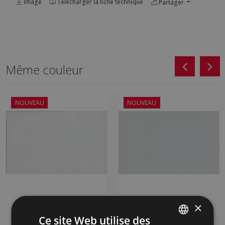
Image
Télécharger la fiche technique
Partager
Même couleur
NOUVEAU
NOUVEAU
×
CORONA BLANCO
CORONA BLANCO
MATE 25 X 50
BRILLO 25 X 50
Ce site Web utilise des