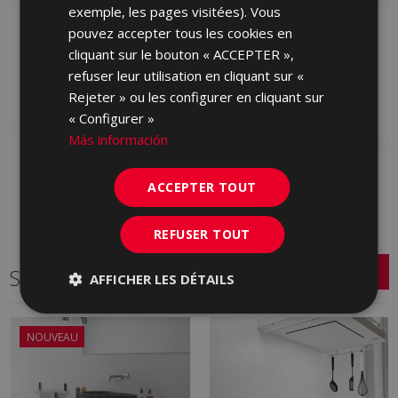
exemple, les pages visitées). Vous
BLENDING MARFIL 30 X
BLENDING MEDLEY
pouvez accepter tous les cookies en
90
MARFIL (graphic) 30 X
cliquant sur le bouton « ACCEPTER »,
90
KTK670 | 30x90
refuser leur utilisation en cliquant sur «
LBZ670 | 30x90
Ajouter aux favoris
Rejeter » ou les configurer en cliquant sur
Ajouter aux favoris
« Configurer »
Más información
ACCEPTER TOUT
REFUSER TOUT
Série connexe
AFFICHER LES DÉTAILS
NOUVEAU