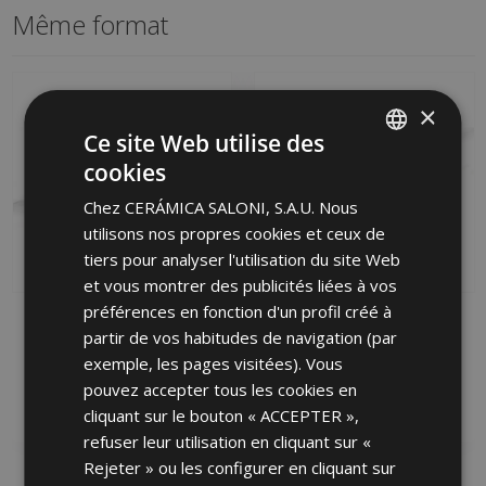
Même format
×
Ce site Web utilise des
cookies
SPANISH
Chez CERÁMICA SALONI, S.A.U. Nous
ENGLISH
utilisons nos propres cookies et ceux de
FRENCH
tiers pour analyser l'utilisation du site Web
et vous montrer des publicités liées à vos
GERMAN
préférences en fonction d'un profil créé à
ATENEO BLANCO
ATENEO BLANCO MATE
PORTUGUESE
partir de vos habitudes de navigation (par
BRILLO 30 X 60
30 X 60
exemple, les pages visitées). Vous
HDB500 | 30x60
GVY500 | 30x60
pouvez accepter tous les cookies en
Ajouter aux favoris
Ajouter aux favoris
cliquant sur le bouton « ACCEPTER »,
refuser leur utilisation en cliquant sur «
Rejeter » ou les configurer en cliquant sur