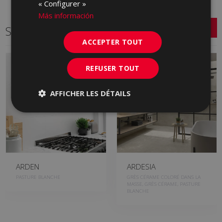
« Configurer »
Más información
Série connexe
ACCEPTER TOUT
REFUSER TOUT
AFFICHER LES DÉTAILS
ARDEN
ARDESIA
PASTURE BLANCHE
GRÈS CÉRAME COLORÉ DANS LA
MASSE, GRÈS CÉRAME, PASTURE
BLANCHE