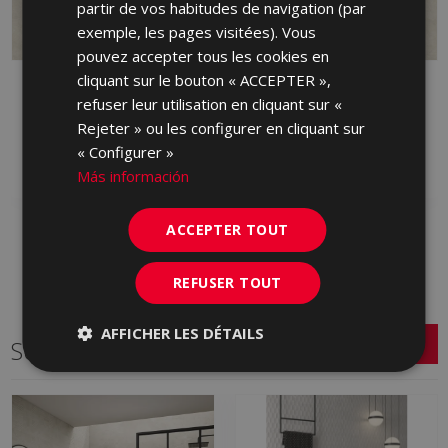
partir de vos habitudes de navigation (par
exemple, les pages visitées). Vous
pouvez accepter tous les cookies en
cliquant sur le bouton « ACCEPTER »,
PETRALAVA ANTID
PETRALAVA MARFIL
refuser leur utilisation en cliquant sur «
MARFIL 90 X 90
LAPPATO 90 X 90
Rejeter » ou les configurer en cliquant sur
JEM670 | 90x90
JKN670 | 90x90
« Configurer »
Ajouter aux favoris
Ajouter aux favoris
Más información
ACCEPTER TOUT
REFUSER TOUT
AFFICHER LES DÉTAILS
Série connexe