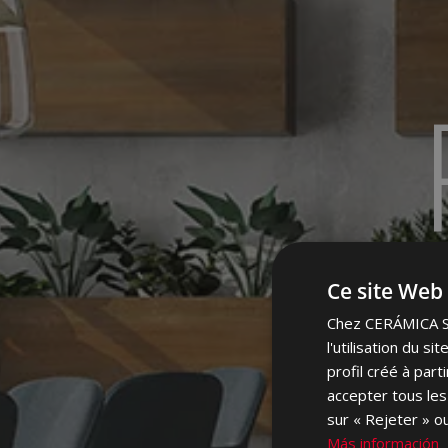
GR
Ce site Web 
Chez CERÁMICA SAL
l'utilisation du s
profil créé à par
accepter tous les
sur « Rejeter » ou
Más información