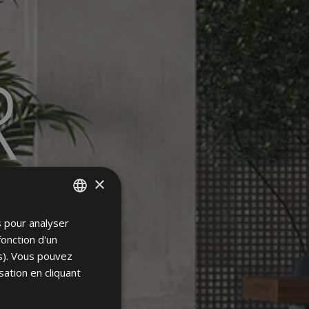
R
×
SSE
s pour analyser
SPANISH
fonction d'un
ENGLISH
es). Vous pouvez
FRENCH
sation en cliquant
GERMAN