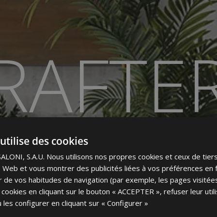
RAFTE
ÈS CÉRAME COLORÉ DANS LA MA
utilise des cookies
ONI, S.A.U. Nous utilisons nos propres cookies et ceux de tier
ite Web et vous montrer des publicités liées à vos préférences en 
tir de vos habitudes de navigation (par exemple, les pages visité
 cookies en cliquant sur le bouton « ACCEPTER », refuser leur utili
 les configurer en cliquant sur « Configurer »