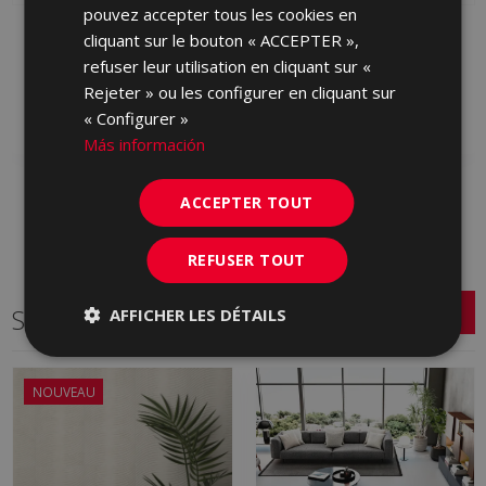
pouvez accepter tous les cookies en
PETRALAVA ARENA 30,5
PETRALAVA GRIS 30,5 X
cliquant sur le bouton « ACCEPTER »,
X 60,5
60,5
refuser leur utilisation en cliquant sur «
HCZ230 | 30.5x60.5
HCZ710 | 30.5x60.5
Rejeter » ou les configurer en cliquant sur
Ajouter aux favoris
Ajouter aux favoris
« Configurer »
Más información
ACCEPTER TOUT
REFUSER TOUT
Série connexe
AFFICHER LES DÉTAILS
NOUVEAU