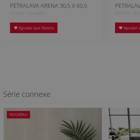
PETRALAVA ARENA 30,5 X 60,5
PETRALAV
HCZ230 | 30.5x60.5
HCZ670 | 30.
Ajouter aux favoris
Ajouter a
Série connexe
NOUVEAU