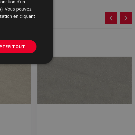
fonction d'un
ENGLISH
es). Vous pouvez
FRENCH
sation en cliquant
GERMAN
PORTUGUESE
PTER TOUT