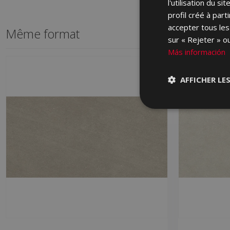
l'utilisation du s
profil créé à par
accepter tous les
Même format
sur « Rejeter » ou
Más información
AFFICHER LE