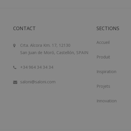
CONTACT
SECTIONS
Accueil
Crta. Alcora Km. 17, 12130
San Juan de Moró, Castellón, SPAIN
Produit
+34 964 34 34 34
Inspiration
saloni@saloni.com
Projets
Innovation