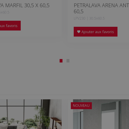
A MARFIL 30,5 X 60,5
PETRALAVA ARENA ANTI
60,5
5x60.5
LPV230 | 30.5x60.5
ux favoris
Ajouter aux favoris
NOUVEAU