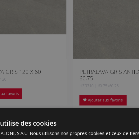
A GRIS 120 X 60
PETRALAVA GRIS ANTID
60,75
x120
HZR710 | 60.75x60.75
ux favoris
Ajouter aux favoris
utilise des cookies
ONI, S.A.U. Nous utilisons nos propres cookies et ceux de tier