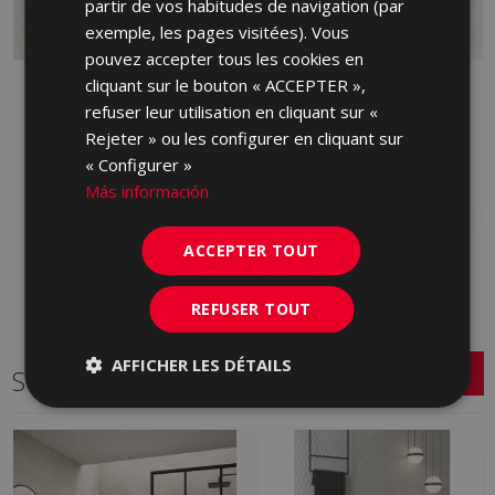
partir de vos habitudes de navigation (par
exemple, les pages visitées). Vous
pouvez accepter tous les cookies en
cliquant sur le bouton « ACCEPTER »,
BYBLOS ARENA
BYBLOS CENIZA 90 X
LAPPATO 90 X 90
90
refuser leur utilisation en cliquant sur «
HVM230 | 90x90
HXP713 | 90x90
Rejeter » ou les configurer en cliquant sur
« Configurer »
Ajouter aux favoris
Ajouter aux favoris
Más información
ACCEPTER TOUT
REFUSER TOUT
AFFICHER LES DÉTAILS
Série connexe