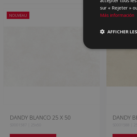
accepter tous les
sur « Rejeter » ou
Más información
NOUVEAU
NOUVEAU
AFFICHER LE
DANDY BLANCO 25 X 50
DANDY BE
S0001587 | 25x50
S0001588 | 2