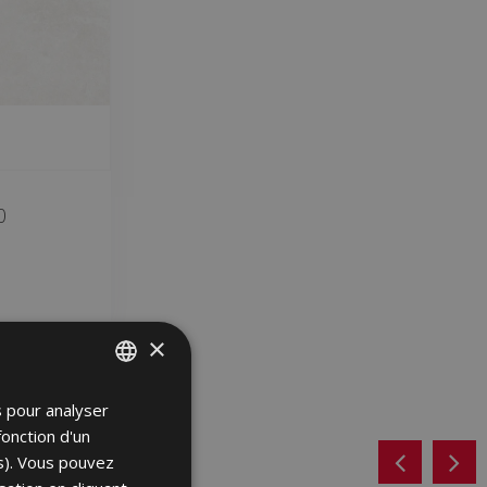
0
×
s pour analyser
SPANISH
fonction d'un
ENGLISH
es). Vous pouvez
FRENCH