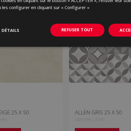
 cookies en cliquant sur le bouton « ACCEPTER », refuser leur utili
 les configurer en cliquant sur « Configurer »
NOUVEAU
REFUSER TOUT
S DÉTAILS
ACCE
IGE 25 X 50
ALLEN GRIS 25 X 50
5x50
S0001589 | 25x50