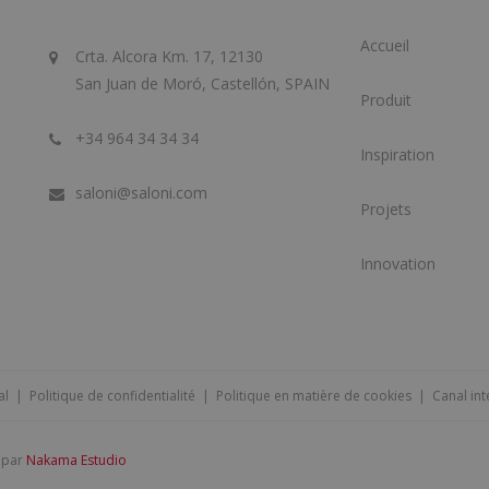
Accueil
Crta. Alcora Km. 17, 12130
San Juan de Moró, Castellón, SPAIN
Produit
+34 964 34 34 34
Inspiration
saloni@saloni.com
Projets
Innovation
al
|
Politique de confidentialité
|
Politique en matière de cookies
|
Canal int
é par
Nakama Estudio