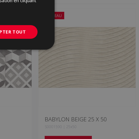
sation en cliquant
GERMAN
NOUVEAU
PORTUGUESE
PTER TOUT
BABYLON BEIGE 25 X 50
S0001590 | 25x50