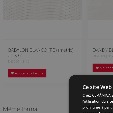
BABYLON BLANCO (PB) (metric)
DANDY BL
31 X 61
MBW500 | 31
MBX500 | 31x61
Ajouter a
Ajouter aux favoris
Ce site Web 
Chez CERÁMICA SAL
l'utilisation du s
profil créé à par
Même format