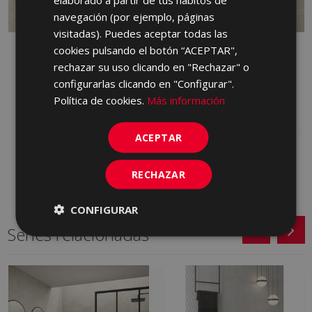
PORTUGUESE
navegación (por ejemplo, páginas
visitadas). Puedes aceptar todas las
cookies pulsando el botón “ACEPTAR",
PETRALAVA MARFIL 75
PETRALAVA ARENA
X 75
ANTID 75 X 75
rechazar su uso clicando en "Rechazar" o
KRN670 | 75x75
KRP230 | 75x75
configurarlas clicando en "Configurar".
Política de cookies.
Más información
Añadir a favoritos
Añadir a favoritos
ACEPTAR
RECHAZAR
CONFIGURAR
Series relacionadas