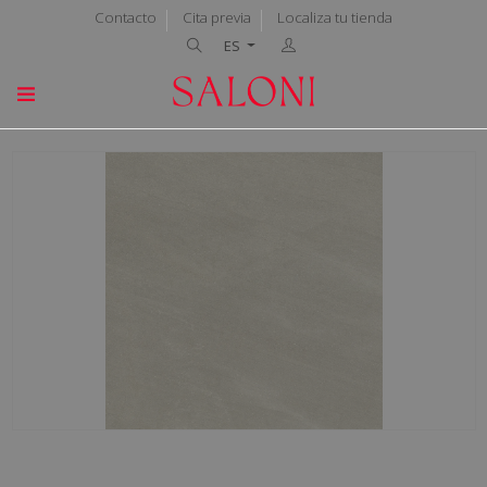
Contacto
Cita previa
Localiza tu tienda
ES