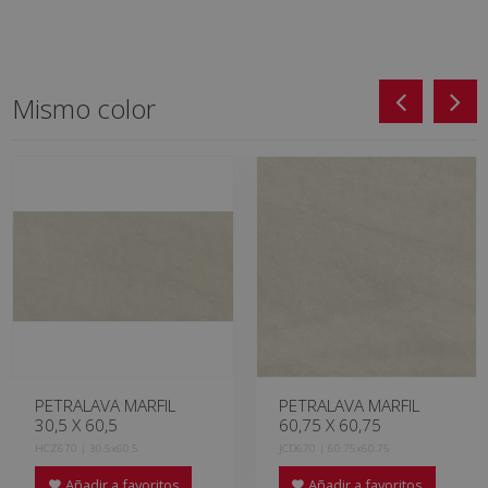
Mismo color
PETRALAVA MARFIL
PETRALAVA MARFIL
30,5 X 60,5
60,75 X 60,75
HCZ670 | 30.5x60.5
JCD670 | 60.75x60.75
Añadir a favoritos
Añadir a favoritos