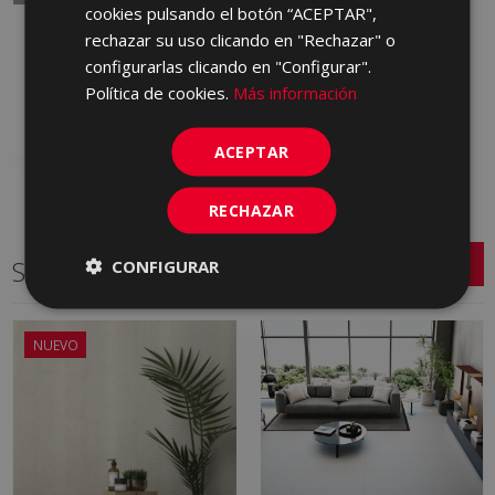
cookies pulsando el botón “ACEPTAR",
PETRALAVA GRIS ANTID
rechazar su uso clicando en "Rechazar" o
33 X 33
configurarlas clicando en "Configurar".
LZR710 | 33x33
Política de cookies.
Más información
Añadir a favoritos
ACEPTAR
RECHAZAR
Series relacionadas
CONFIGURAR
NUEVO