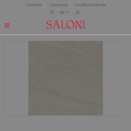
Contacto
Cita previa
Localiza tu tienda
ES