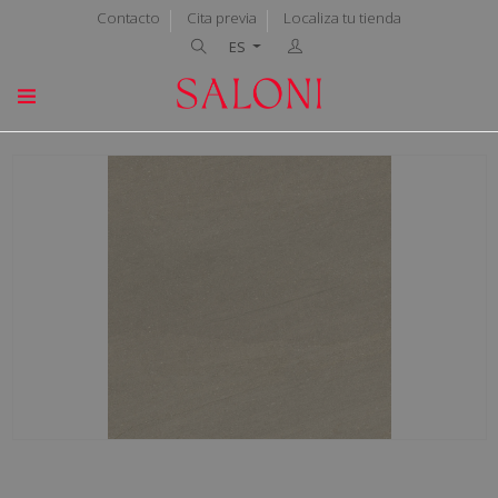
Contacto
Cita previa
Localiza tu tienda
ES