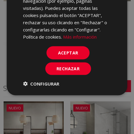
navegación (por ejemplo, páginas
visitadas). Puedes aceptar todas las
PETRALAVA MARFIL
PETRALAVA PIEDRA
60,75 X 60,75
60,75 X 60,75
cookies pulsando el botón “ACEPTAR",
JCD670 | 60.75x60.75
JCD885 | 60.75x60.75
rechazar su uso clicando en "Rechazar" o
configurarlas clicando en "Configurar".
Añadir a favoritos
Añadir a favoritos
Política de cookies.
Más información
ACEPTAR
RECHAZAR
CONFIGURAR
Series relacionadas
NUEVO
NUEVO