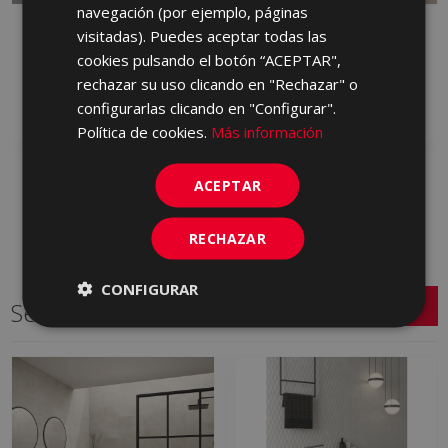
PORTUGUESE
navegación (por ejemplo, páginas
PETRALAVA GRIS ANTID
PETRALAVA ARENA
visitadas). Puedes aceptar todas las
C2 60,75 X 60,75
60,75 X 60,75
cookies pulsando el botón “ACEPTAR",
HXA710 | 60.75x60.75
JCD230 | 60.75x60.75
rechazar su uso clicando en "Rechazar" o
Añadir a favoritos
Añadir a favoritos
configurarlas clicando en "Configurar".
Política de cookies.
Más información
ACEPTAR
RECHAZAR
CONFIGURAR
Series relacionadas