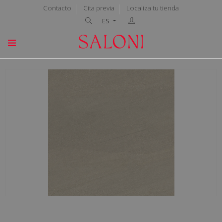
Contacto
Cita previa
Localiza tu tienda
ES