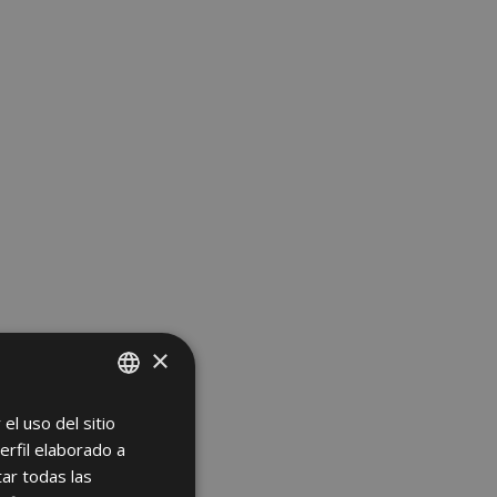
×
el uso del sitio
SPANISH
erfil elaborado a
ENGLISH
ar todas las
FRENCH