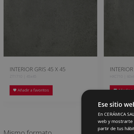
INTERIOR GRIS 45 X 45
INTERIOR 
ZT1710 | 45x45
HXC710 | 60x
Añadir a favoritos
Añadir a 
Ese sitio we
En CERÁMICA SALON
web y mostrarte p
partir de tus háb
Mismo formato